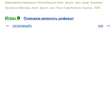
Ибрагимовна Керашева. Под редакцией докт. филол. наук, проф. Ачердана
Нуховича Абрегова, докт. филол. наук Нуха Туркубиевича Гишева.
.
2006
.
Игры ⚽
Поможем написать реферат
чэтэпэрыкIу
чэу