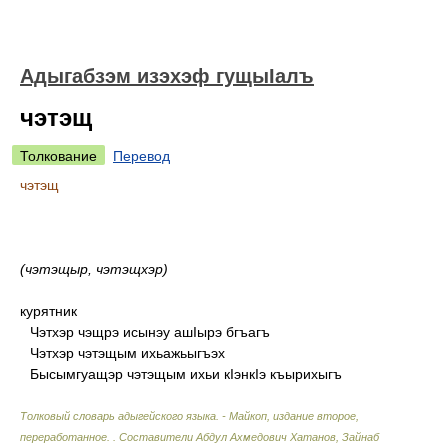
Адыгабзэм изэхэф гущыIалъ
чэтэщ
Толкование
Перевод
чэтэщ
(чэтэщыр, чэтэщхэр)
курятник
Чэтхэр чэщрэ исынэу ашIырэ бгъагъ
Чэтхэр чэтэщым ихьажьыгъэх
Бысымгуащэр чэтэщым ихьи кIэнкIэ къырихыгъ
Толковый словарь адыгейского языка. - Майкоп, издание второе,
переработанное.
.
Составители Абдул Ахмедович Хатанов, Зайнаб